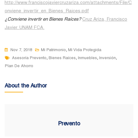
http://www.franciscojaviercruzariza.com/attachments/File/C
onviene_invertir_en_Bienes_Raices.pdf
¿Conviene invertir en Bienes Raíces?
Cruz Ariza, Francisco
Javier. UNAM FCA.
,
Nov 7, 2018
Mi Patrimonio
Mi Vida Protegida
Tags
,
,
,
,
Asesoría Prevento
Bienes Raíces
Inmuebles
Inversión
Plan De Ahorro
About the Author
Prevento