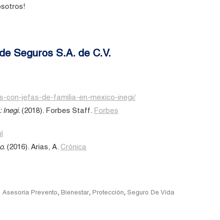
osotros!
de Seguros S.A. de C.V.
-con-jefas-de-familia-en-mexico-inegi/
 Inegi.
(2018). Forbes Staff.
Forbes
l
o.
(2016). Arias, A.
Crónica
Tags
,
,
,
Asesoría Prevento
Bienestar
Protección
Seguro De Vida