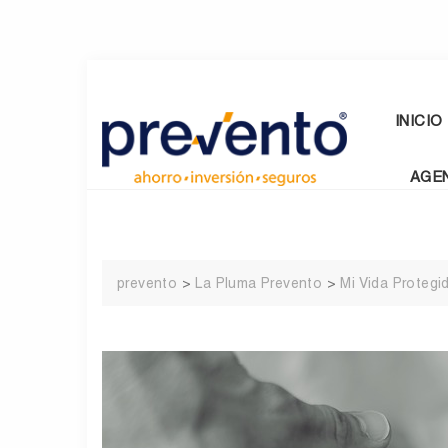
Skip
to
content
INICIO
AGE
prevento
>
La Pluma Prevento
>
Mi Vida Protegi