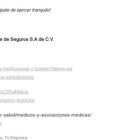
ate de ejercer tranquilo!
 de Seguros S.A de C.V.
-institucional-y-boletin?idiom=es
s estadísticos.
_m%C3%A9dica
rmation Institute
r-salud/medicos-y-asociaciones-medicas/
s
,
o
Tu Empresa