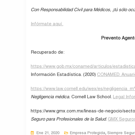
Con Responsabilidad Civil para Médicos, ¡tú sólo ocúp
Infórmate aquí.
Prevento Agente
Recuperado de:
https://www.gob.mx/conamed/articulos/estadistica
Información Estadística. (2020)
CONAMED. Anuario
https://www.law.cornell.edu/wex/es/negligencia
Negligencia médica.
Cornell Law School.
Legal Info
https://www.gmx.com.mx/lineas-de-negocio/secto
Seguro para Profesionales de la Salud
.
GMX Seguro
,
Ene 21, 2020
Empresa Protegida
Siempre Segur