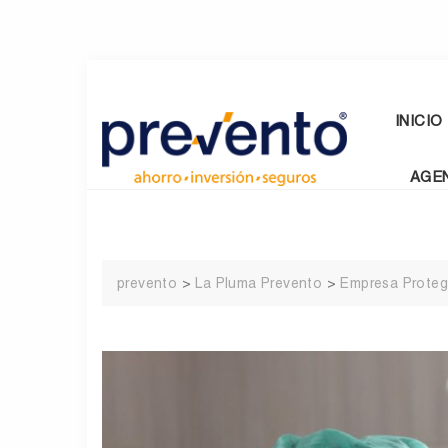
Skip
to
content
INICIO
AGE
prevento
>
La Pluma Prevento
>
Empresa Proteg