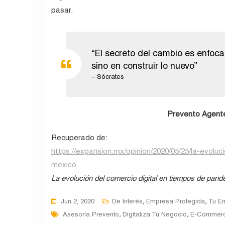
pasar.
“El secreto del cambio es enfocar
sino en construir lo nuevo”
– Sócrates
Prevento Agente
Recuperado de:
https://expansion.mx/opinion/2020/05/25/la-evolu
mexico
La evolución del comercio digital en tiempos de pan
,
,
Jun 2, 2020
De Interés
Empresa Protegida
Tu E
Tags
,
,
Asesoría Prevento
Digitaliza Tu Negocio
E-Commer