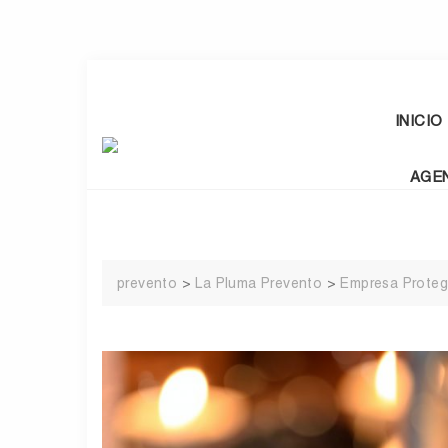
Skip
to
content
INICIO
AGE
prevento
>
La Pluma Prevento
>
Empresa Proteg