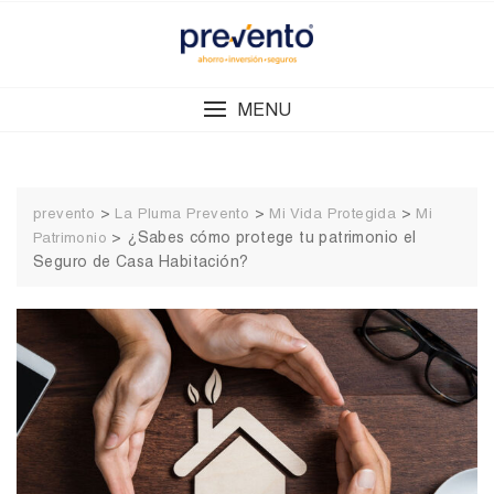
Skip
to
content
MENU
>
>
>
prevento
La Pluma Prevento
Mi Vida Protegida
Mi
>
¿Sabes cómo protege tu patrimonio el
Patrimonio
Seguro de Casa Habitación?