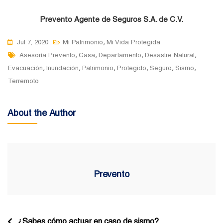
Prevento Agente de Seguros S.A. de C.V.
,
Jul 7, 2020
Mi Patrimonio
Mi Vida Protegida
Tags
,
,
,
,
Asesoría Prevento
Casa
Departamento
Desastre Natural
,
,
,
,
,
,
Evacuación
Inundación
Patrimonio
Protegido
Seguro
Sismo
Terremoto
About the Author
Prevento
Navegación
¿Sabes cómo actuar en caso de sismo?