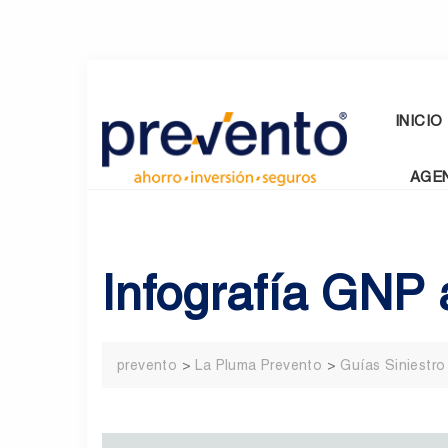
Skip
to
content
INICIO
AGE
Infografía GNP 
prevento
>
La Pluma Prevento
>
Guías Siniestro