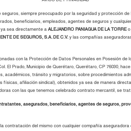
e seguros, siempre preocupado por la seguridad y protección de 
gurados, beneficiarios, empleados, agentes de seguros y cualquier
, ya sea directamente a
ALEJANDRO PANIAGUA DE LA TORRE
o 
NTE DE SEGUROS, S.A. DE C.V.
y las compañías aseguradoras
cionadas con la Protección de Datos Personales en Posesión de l
, Col. El Prado, Municipio de Querétaro, Querétaro, CP 76030, ha
ales, académicos, tránsito y migratorios, sobre procedimientos adm
cas físicas, afiliación sindical), obtenidos ya sea de manera dire
ras con las que tenemos celebrado contrato mercantil, se trata
ontratantes, asegurados, beneficiarios, agentes de seguros, pro
o y la contratación del mismo con cualquier compañía asegurador