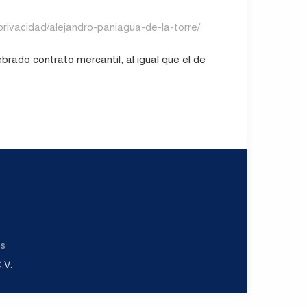
rivacidad/alejandro-paniagua-de-la-torre/ ‎
‎
rado contrato mercantil, al igual que el de
es
.V.