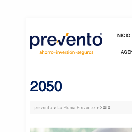
Skip
to
content
INICIO
AGE
2050
prevento
>
La Pluma Prevento
>
2050