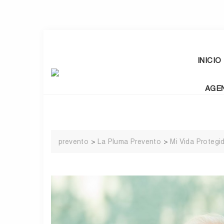
Skip
to
content
INICIO
AGE
prevento
>
La Pluma Prevento
>
Mi Vida Protegi