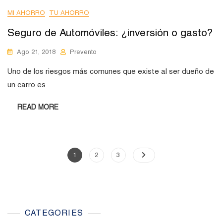
MI AHORRO
TU AHORRO
Seguro de Automóviles: ¿inversión o gasto?
Ago 21, 2018
Prevento
Uno de los riesgos más comunes que existe al ser dueño de
un carro es
READ MORE
Paginación
Page
Page
Page
1
2
3
de
entradas
CATEGORIES