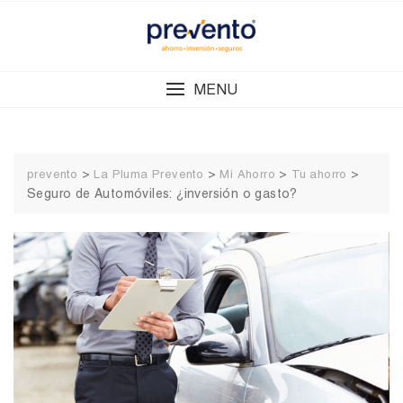
Skip
to
content
MENU
>
>
>
>
prevento
La Pluma Prevento
Mi Ahorro
Tu ahorro
Seguro de Automóviles: ¿inversión o gasto?