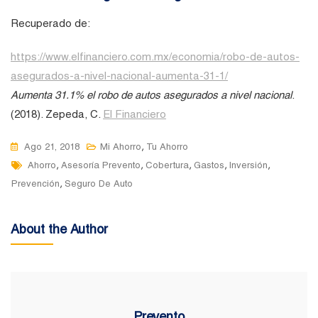
Recuperado de:
https://www.elfinanciero.com.mx/economia/robo-de-autos-
asegurados-a-nivel-nacional-aumenta-31-1/
Aumenta 31.1% el robo de autos asegurados a nivel nacional
.
(2018). Zepeda, C.
El Financiero
,
Ago 21, 2018
Mi Ahorro
Tu Ahorro
Tags
,
,
,
,
,
Ahorro
Asesoría Prevento
Cobertura
Gastos
Inversión
,
Prevención
Seguro De Auto
About the Author
Prevento