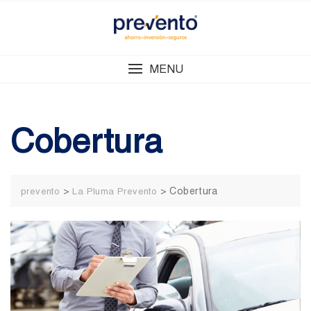
Skip
to
content
MENU
Cobertura
>
>
Cobertura
prevento
La Pluma Prevento