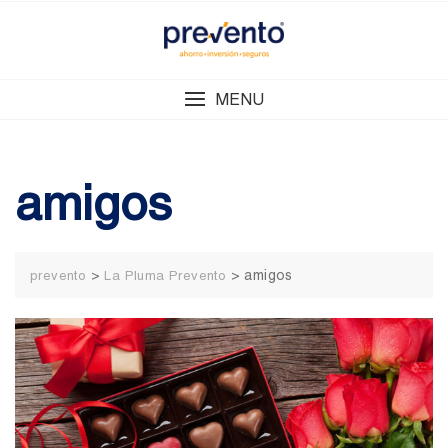
Skip
to
content
MENU
amigos
>
>
amigos
prevento
La Pluma Prevento