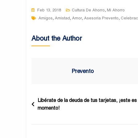
,
Feb 13, 2018
Cultura De Ahorro
Mi Ahorro
Tags
,
,
,
,
Amigos
Amistad
Amor
Asesoría Prevento
Celebrac
About the Author
Prevento
Navegación
Libérate de la deuda de tus tarjetas, ¡este es 
momento!
de
entradas