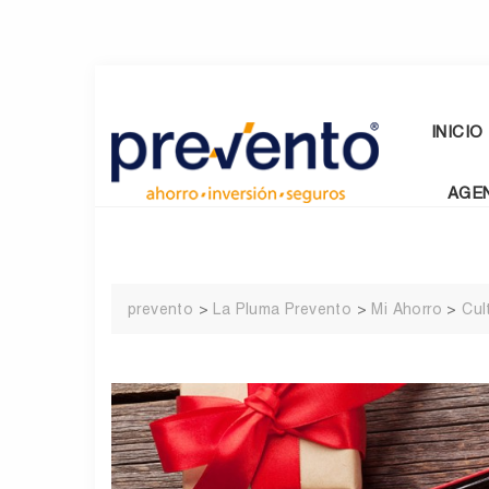
Skip
to
content
INICIO
AGE
prevento
>
La Pluma Prevento
>
Mi Ahorro
>
Cul