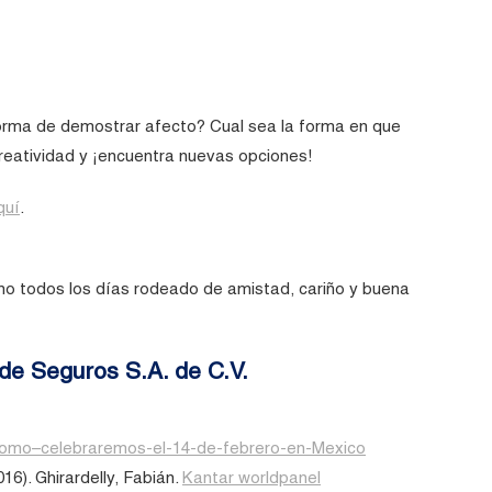
rma de demostrar afecto? Cual sea la forma en que
 creatividad y ¡encuentra nuevas opciones!
quí
.
o todos los días rodeado de amistad, cariño y buena
de Seguros S.A. de C.V.
/Como–celebraremos-el-14-de-febrero-en-Mexico
16). Ghirardelly, Fabián.
Kantar worldpanel