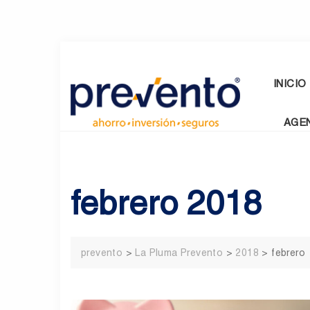
Skip
to
content
INICIO
AGE
febrero 2018
prevento
>
La Pluma Prevento
>
2018
>
febrero