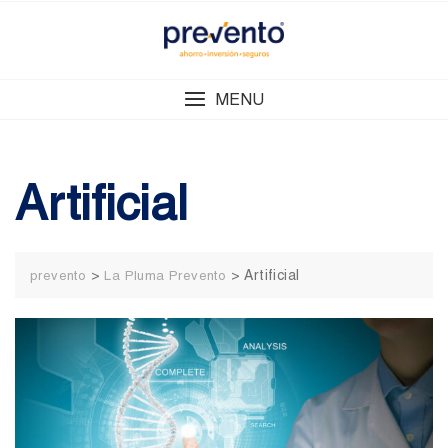
Skip
to
content
MENU
Artificial
>
>
Artificial
prevento
La Pluma Prevento