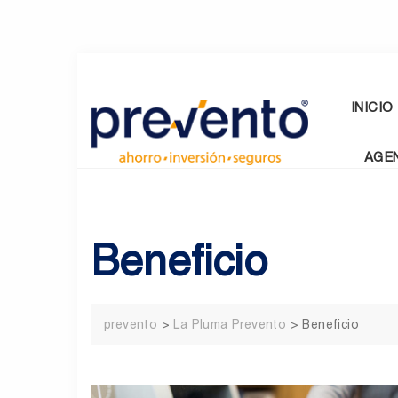
Skip
to
content
INICIO
AGE
Beneficio
prevento
>
La Pluma Prevento
>
Beneficio