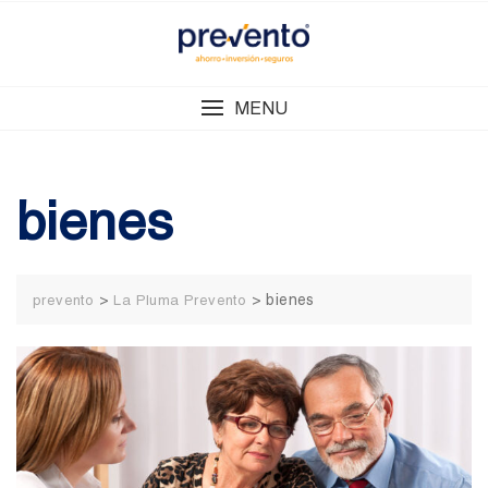
Skip
to
content
MENU
bienes
>
>
bienes
prevento
La Pluma Prevento