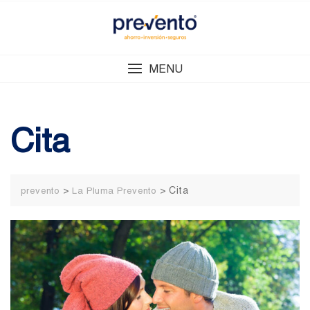
Skip
to
content
MENU
Cita
>
>
Cita
prevento
La Pluma Prevento