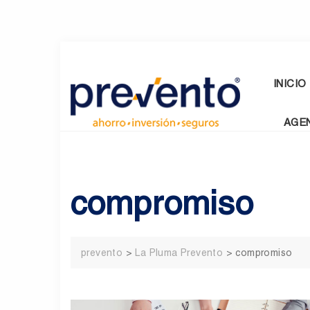
Skip
to
content
INICIO
AGE
compromiso
prevento
>
La Pluma Prevento
>
compromiso