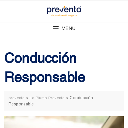
Skip
to
content
MENU
Conducción
Responsable
>
>
Conducción
prevento
La Pluma Prevento
Responsable