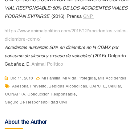
VIAL RESPONSABLE: 80% DE LOS ACCIDENTES VIALES
PODRÍAN EVITARSE
. (2016). Prensa
GNP
https://www.animalpolitico.com/2016/12/accidentes-viales-
diciembre-cdmx/
Accidentes aumentan 20% en diciembre en la CDMX por
consumo de alcohol y exceso de velocidad
. (2016). Delgado
Cabañez, D.
Animal Político
,
,
Dic 11, 2018
Mi Familia
Mi Vida Protegida
Mis Accidentes
Tags
,
,
,
,
Asesoría Prevento
Bebidas Alcohólicas
CAPUFE
Celular
,
,
CONAPRA
Conducción Responsable
Seguro De Responsabilidad Civil
About the Author