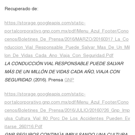
Recuperado de:
https://storage.googleapis.com/static-
portalcorporativo.gnp.com.mx/pdf/Menu_Azul_Footer/Cono
cenos/Boletines_De_Prensa/2016/MARZO/20160317_La_Co
nduccion_Vial_Responsable_Puede_Salvar_Mas_De_Un_Mil
lon_De_Vidas_Cada_Ano_Viaja_Con_Seguridad.Pdf
LA CONDUCCIÓN VIAL RESPONSABLE PUEDE SALVAR
MÁS DE UN MILLÓN DE VIDAS CADA AÑO, VIAJA CON
SEGURIDAD
. (2016). Prensa
GNP
https://storage.googleapis.com/static-
portalcorporativo.gnp.com.mx/pdf/Menu_Azul_Footer/Cono
cenos/Boletines_De_Prensa/2016/JULIO/20160726_Gnp_Imp
ulsa_Cultura_Vial_80_Porc_De_Los_Accidentes_Pueden_Ev
itarse_260716.Pdf
GNP SEGUROS CONTINÚA IMPULSANDO UNA CULTURA