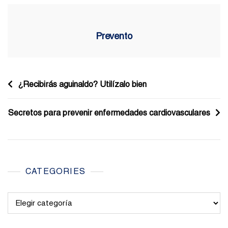
Prevento
Navegación
¿Recibirás aguinaldo? Utilízalo bien
de
Secretos para prevenir enfermedades cardiovasculares
entradas
CATEGORIES
Categories