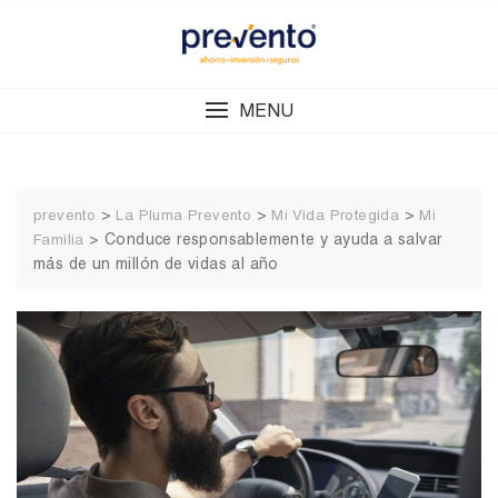
Skip
to
content
MENU
>
>
>
prevento
La Pluma Prevento
Mi Vida Protegida
Mi
>
Conduce responsablemente y ayuda a salvar
Familia
más de un millón de vidas al año