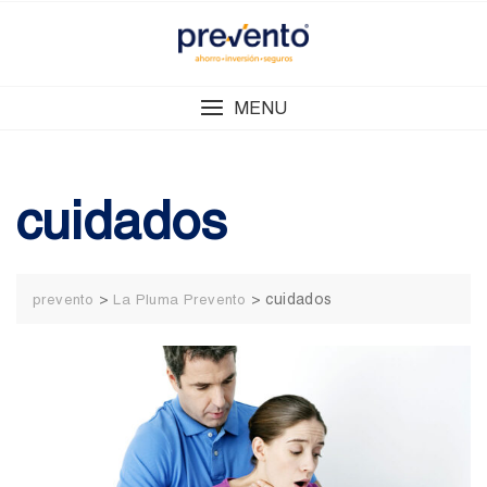
Skip
to
content
MENU
cuidados
>
>
cuidados
prevento
La Pluma Prevento