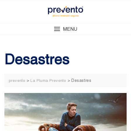
Skip
to
content
MENU
Desastres
>
>
Desastres
prevento
La Pluma Prevento