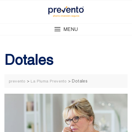
Skip
to
content
MENU
Dotales
>
>
Dotales
prevento
La Pluma Prevento