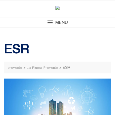
Skip
to
content
MENU
ESR
>
>
ESR
prevento
La Pluma Prevento