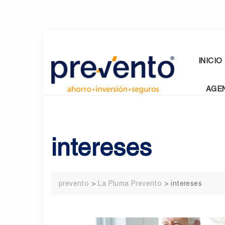
Skip
to
content
INICIO
AGE
intereses
prevento
>
La Pluma Prevento
>
intereses