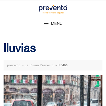
Skip
to
content
MENU
lluvias
>
>
lluvias
prevento
La Pluma Prevento