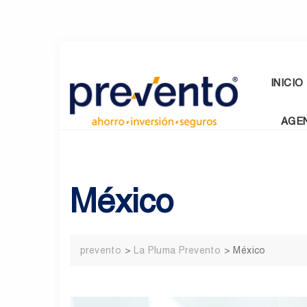
Skip
to
content
INICIO
AGE
México
prevento
>
La Pluma Prevento
>
México