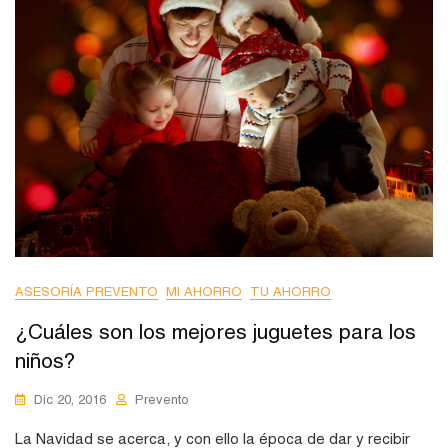
ASESORÍA PREVENTO
MI AHORRO
TU AHORRO
¿Cuáles son los mejores juguetes para los
niños?
Dic 20, 2016
Prevento
La Navidad se acerca, y con ello la época de dar y recibir