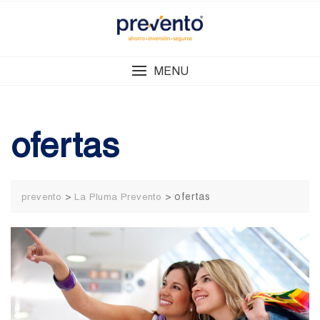
Skip
to
content
MENU
ofertas
>
>
ofertas
prevento
La Pluma Prevento