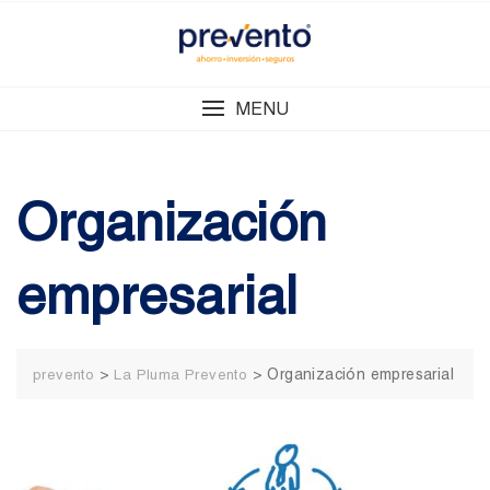
Skip
to
content
MENU
Organización
empresarial
>
>
Organización empresarial
prevento
La Pluma Prevento