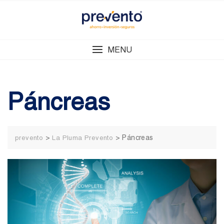
Skip
to
content
MENU
Páncreas
>
>
Páncreas
prevento
La Pluma Prevento