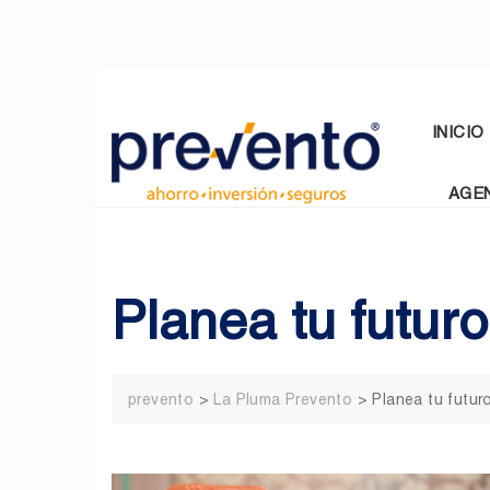
Skip
to
content
INICIO
AGE
Planea tu futur
prevento
>
La Pluma Prevento
>
Planea tu futu