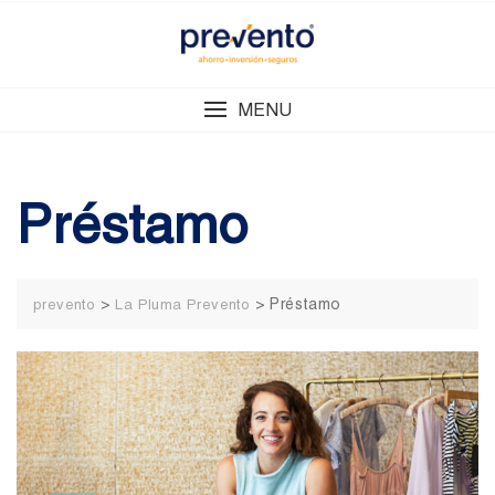
Skip
to
content
MENU
Préstamo
>
>
Préstamo
prevento
La Pluma Prevento