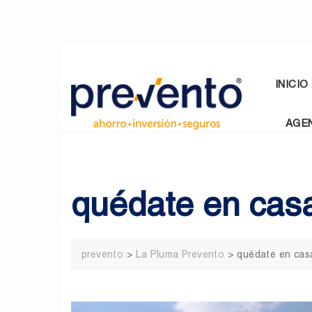
Skip
to
content
INICIO
AGE
quédate en cas
prevento
>
La Pluma Prevento
>
quédate en cas