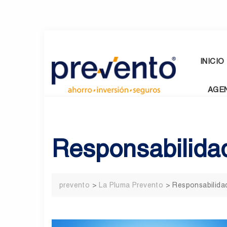
Skip
to
content
INICIO
AGE
Responsabilidad
prevento
>
La Pluma Prevento
>
Responsabilida