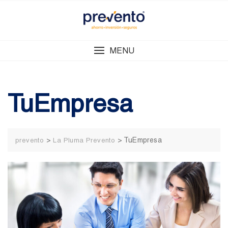
Skip
to
content
MENU
TuEmpresa
>
>
TuEmpresa
prevento
La Pluma Prevento