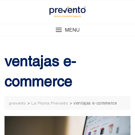
Skip
to
content
MENU
ventajas e-
commerce
>
>
ventajas e-commerce
prevento
La Pluma Prevento