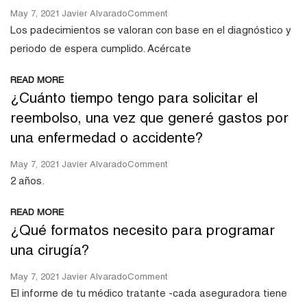
On
May 7, 2021
Javier Alvarado
Comment
¿Todas
Los padecimientos se valoran con base en el diagnóstico y
Las
periodo de espera cumplido. Acércate
Enfermedades
Están
READ MORE
Cubiertas
¿Cuánto tiempo tengo para solicitar el
En
El
reembolso, una vez que generé gastos por
Seguro
una enfermedad o accidente?
De
Gastos
Médicos
On
May 7, 2021
Javier Alvarado
Comment
Mayores?
¿Cuánto
2 años.
Tiempo
Tengo
READ MORE
Para
¿Qué formatos necesito para programar
Solicitar
El
una cirugía?
Reembolso,
Una
On
May 7, 2021
Javier Alvarado
Comment
Vez
¿Qué
El informe de tu médico tratante -cada aseguradora tiene
Que
Formatos