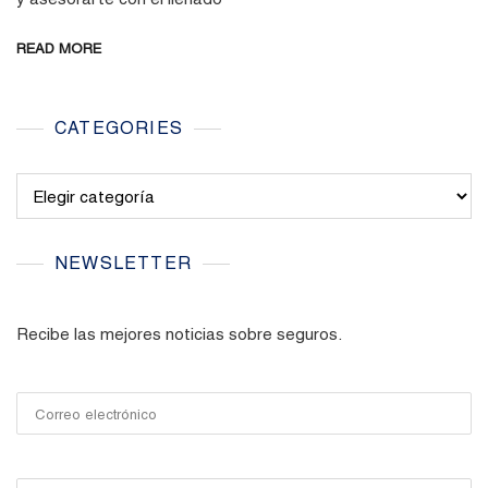
Hacer
La
En
Aseguradora
READ MORE
Caso
Para
De
Que
Accidente
Me
O
CATEGORIES
Sean
Urgencia
Reembolsados?
Médica?
Categories
NEWSLETTER
Recibe las mejores noticias sobre seguros.