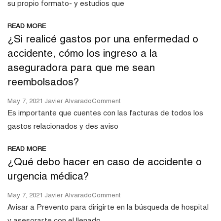
su propio formato- y estudios que
Generé
Necesito
Gastos
Para
Por
READ MORE
Programar
Una
¿Si realicé gastos por una enfermedad o
Una
Enfermedad
Cirugía?
accidente, cómo los ingreso a la
O
Accidente?
aseguradora para que me sean
reembolsados?
On
May 7, 2021
Javier Alvarado
Comment
¿Si
Es importante que cuentes con las facturas de todos los
Realicé
gastos relacionados y des aviso
Gastos
Por
READ MORE
Una
¿Qué debo hacer en caso de accidente o
Enfermedad
O
urgencia médica?
Accidente,
Cómo
On
May 7, 2021
Javier Alvarado
Comment
Los
¿Qué
Avisar a Prevento para dirigirte en la búsqueda de hospital
Ingreso
Debo
A
y asesorarte con el llenado