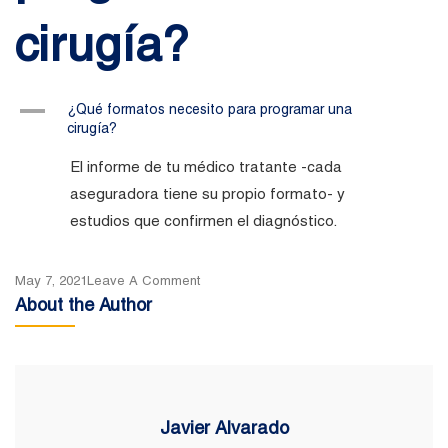
cirugía?
A
¿Qué formatos necesito para programar una
cirugía?
El informe de tu médico tratante -cada
aseguradora tiene su propio formato- y
estudios que confirmen el diagnóstico.
On
May 7, 2021
Leave A Comment
About the Author
¿Qué
Formatos
Necesito
Para
Programar
Javier Alvarado
Una