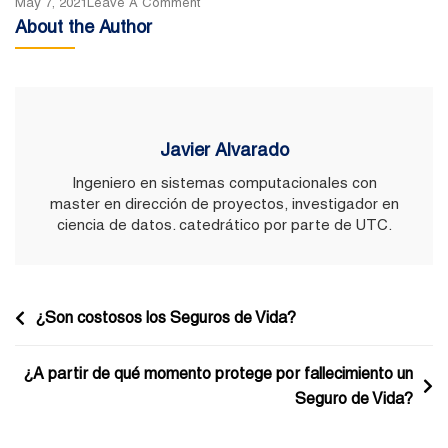
On
May 7, 2021
Leave A Comment
About the Author
¿En
Algún
Momento
Puedo
Recuperar
Javier Alvarado
El
Ingeniero en sistemas computacionales con
Dinero
master en dirección de proyectos, investigador en
Que
ciencia de datos. catedrático por parte de UTC.
Pagué
Por
Mi
Navegación
Seguro
¿Son costosos los Seguros de Vida?
De
de
Vida?
¿A partir de qué momento protege por fallecimiento un
entradas
Seguro de Vida?