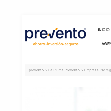
Skip
to
content
INICIO
AGE
prevento
>
La Pluma Prevento
>
Empresa Proteg