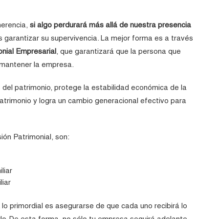
herencia,
si algo perdurará más allá de nuestra presencia
 garantizar su supervivencia. La mejor forma es a través
nial Empresarial
, que garantizará que la persona que
a mantener la empresa.
 del patrimonio, protege la estabilidad económica de la
 patrimonio y logra un cambio generacional efectivo para
ión Patrimonial, son:
liar
liar
. lo primordial es asegurarse de que cada uno recibirá lo
lo. De esta forma, no sólo tu empresa seguirá adelante,