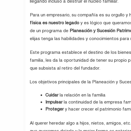
llegando incluso a destruir el núcleo familiar.
Para un empresario, su compañía es su orgullo y 
física es nuestro legado
y es lógico que queramos
de un programa de
Planeación y Sucesión Patrimo
elijas tenga las habilidades y conocimientos par
Este programa establece el destino de los bienes
familia, les da la oportunidad de tener su propio
que subsista al retiro del fundador.
Los objetivos principales de la Planeación y Suces
Cuidar
la relación en la familia
Impulsar
la continuidad de la empresa fami
Proteger
y hacer crecer el patrimonio fami
Al querer heredar algo a hijos, nietos, amigos, etc
que queremos dejarle y la mejor forma es notariar