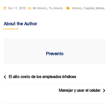
Tags
,
,
,
Dic 11, 2015
Mi Ahorro
Tu Ahorro
Ahorro
Capital
Metas
About the Author
Prevento
Navegación
El alto costo de los empleados infelices
de
Manejar y usar el celular
entradas