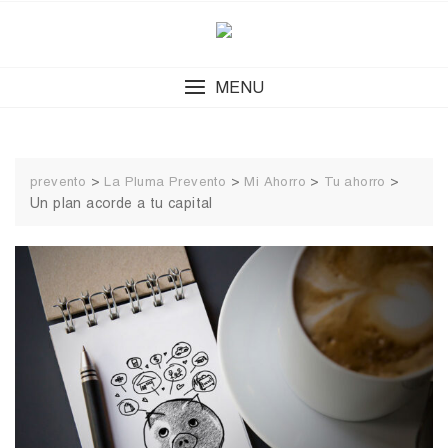
Skip
to
content
MENU
>
>
>
>
prevento
La Pluma Prevento
Mi Ahorro
Tu ahorro
Un plan acorde a tu capital