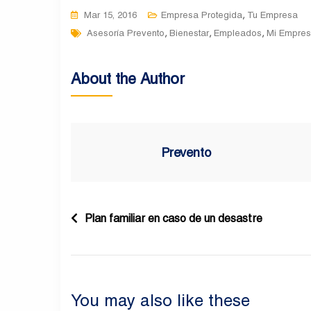
,
Mar 15, 2016
Empresa Protegida
Tu Empresa
Tags
,
,
,
Asesoría Prevento
Bienestar
Empleados
Mi Empre
About the Author
Prevento
Navegación
Plan familiar en caso de un desastre
de
entradas
You may also like these