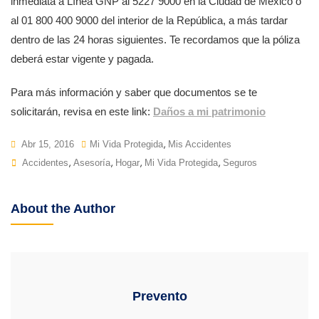
inmediata a Línea GNP al 5227 9000 en la Ciudad de México o
al 01 800 400 9000 del interior de la República, a más tardar
dentro de las 24 horas siguientes. Te recordamos que la póliza
deberá estar vigente y pagada.
Para más información y saber que documentos se te
solicitarán, revisa en este link:
Daños a mi patrimonio
,
Abr 15, 2016
Mi Vida Protegida
Mis Accidentes
Tags
,
,
,
,
Accidentes
Asesoría
Hogar
Mi Vida Protegida
Seguros
About the Author
Prevento