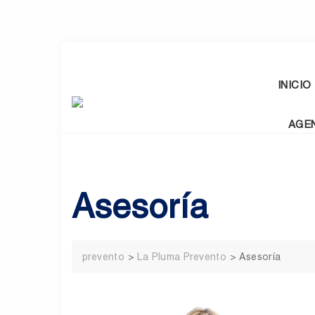
Skip
to
content
INICIO
AGE
Asesoría
prevento
>
La Pluma Prevento
>
Asesoría