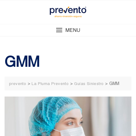
Skip
to
content
MENU
GMM
>
>
>
GMM
prevento
La Pluma Prevento
Guías Siniestro