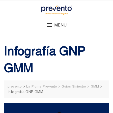
Skip
to
content
MENU
Infografía GNP
GMM
>
>
>
>
prevento
La Pluma Prevento
Guías Siniestro
GMM
Infografía GNP GMM