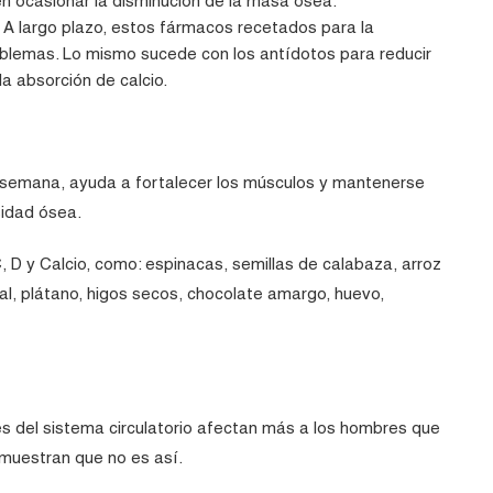
en ocasionar la disminución de la masa ósea.
A largo plazo, estos fármacos recetados para la
blemas. Lo mismo sucede con los antídotos para reducir
a absorción de calcio.
 semana, ayuda a fortalecer los músculos y mantenerse
sidad ósea.
 D y Calcio, como: espinacas, semillas de calabaza, arroz
al, plátano, higos secos, chocolate amargo, huevo,
s del sistema circulatorio afectan más a los hombres que
emuestran que no es así.