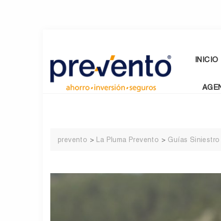
Skip
to
content
INICIO
AGE
prevento
>
La Pluma Prevento
>
Guías Siniestro